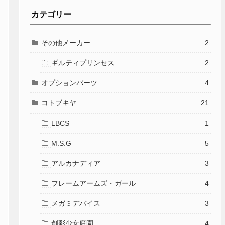
カテゴリー
その他メーカー
2
ギルティプリンセス
2
オプションパーツ
4
コトブキヤ
21
LBCS
1
M.S.G
5
アルカナディア
3
フレームアームズ・ガール
4
メガミデバイス
3
創彩少女庭園
4