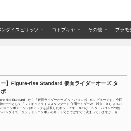
バンダイスピリッツ
コトブキヤ
その他
プラモ
】Figure-rise Standard 仮面ライダーオーズ タ
ンボ
ure-rise Standard」から「仮面ライダーオーズ タトバコンボ」のレビューです。今回
徴の一つとして「フィギュアライズスタンダード 仮面ライダーW」以来、久しぶりの
ンジ(コンボチェンジ)ギミックを搭載したキットです。今のところタトバコンボの他
ムバンダイで「タジャドルコンボ」のキット化まではすでに決まっていますが、今後
キット化も予定されています。