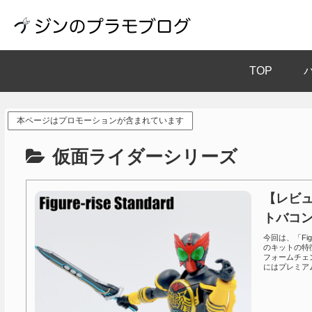
TOP
本ページはプロモーションが含まれています
仮面ライダーシリーズ
【レビュー
トバコ
今回は、「Fig
のキットの特
フォームチェ
にはプレミア
他のコンボの